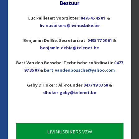
Bestuur
Luc Pallieter: Voorzitter:
0478 45 45 01
&
livinusbikers@livinusbike.be
Benjamin De Bie: Secretariaat:
0495 77 03 61
&
benjamin.debie@telenet.be
Bart Van den Bossche: Technische coördinatie
0477
97 35 07
&
bart_vandenbossche@yahoo.com
Gaby D’Hoker : All-rounder
0477 19 03 50
&
dhoker.gaby@telenet.be
LIVINUSBIKERS VZW